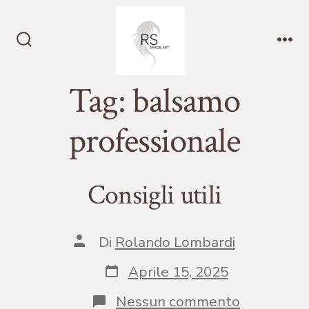
Passa
al
contenuto
Commutatore
Me
ricerca
Tag:
balsamo
professionale
Consigli utili
Autore
Di
Rolando Lombardi
articolo
Data
Aprile 15, 2025
articolo
su
Nessun commento