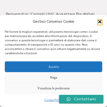
Consigli
utili
Benvenuti in “Consigli Utili” Acquistare file digitali
anziché poster cartacei presenta numerosi vantaggi.
Gestisci Consenso Cookie
Questa modalità ti offre la libertà di personalizzare il
Per fornire le migliori esperienze, utilizziamo tecnologie come i cookie
tuo poster secondo le tue preferenze: puoi scegliere
per memorizzare e/o accedere alle informazioni del dispositivo. Il
consenso a queste tecnologie ci permetterà di elaborare dati come il
le dimensioni, il materiale e aggiungere testi unici.
comportamento di navigazione o ID unici su questo sito. Non
acconsentire o ritirare il consenso può influire negativamente su alcune
Inoltre, i file digitali possono essere utilizzati in
caratteristiche e funzioni.
molteplici applicazioni, dalla cartellonistica stradale
a brochure, volantini, biglietti […]
Accetta
Nega
© 2026
Creato da Frau Solutions
Visualizza le preferenze
Contattami
Cookie Policy