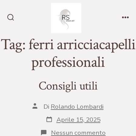
Passa
al
contenuto
Commutatore
Me
ricerca
Tag:
ferri arricciacapelli
professionali
Consigli utili
Autore
Di
Rolando Lombardi
articolo
Data
Aprile 15, 2025
articolo
su
Nessun commento