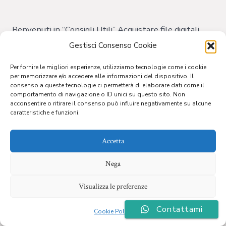
Consigli
utili
Benvenuti in “Consigli Utili” Acquistare file digitali
anziché poster cartacei presenta numerosi vantaggi.
Gestisci Consenso Cookie
Questa modalità ti offre la libertà di personalizzare il
Per fornire le migliori esperienze, utilizziamo tecnologie come i cookie
tuo poster secondo le tue preferenze: puoi scegliere
per memorizzare e/o accedere alle informazioni del dispositivo. Il
consenso a queste tecnologie ci permetterà di elaborare dati come il
le dimensioni, il materiale e aggiungere testi unici.
comportamento di navigazione o ID unici su questo sito. Non
acconsentire o ritirare il consenso può influire negativamente su alcune
Inoltre, i file digitali possono essere utilizzati in
caratteristiche e funzioni.
molteplici applicazioni, dalla cartellonistica stradale
a brochure, volantini, biglietti […]
Accetta
Nega
© 2026
Creato da Frau Solutions
Visualizza le preferenze
Contattami
Cookie Policy