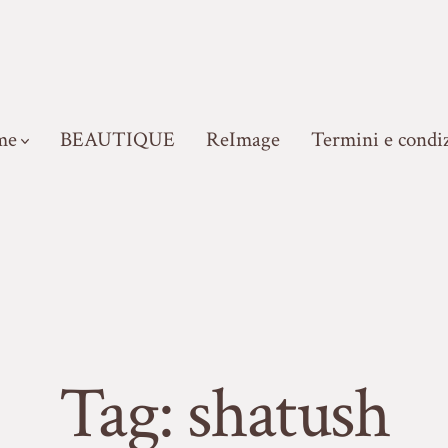
me
BEAUTIQUE
ReImage
Termini e condiz
Tag:
shatush