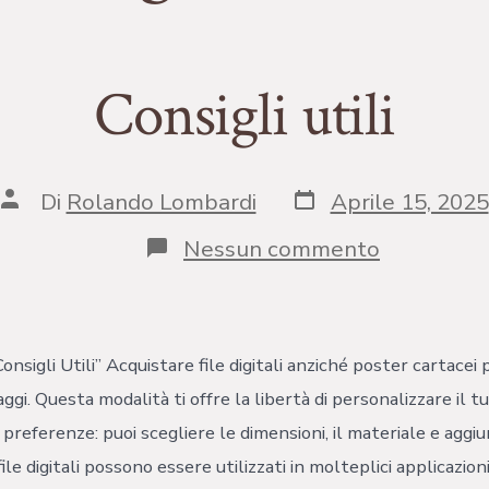
Consigli utili
Data
Autore
Di
Rolando Lombardi
Aprile 15, 2025
articolo
articolo
su
Nessun commento
Consigli
utili
onsigli Utili” Acquistare file digitali anziché poster cartacei
gi. Questa modalità ti offre la libertà di personalizzare il t
preferenze: puoi scegliere le dimensioni, il materiale e aggi
i file digitali possono essere utilizzati in molteplici applicazioni