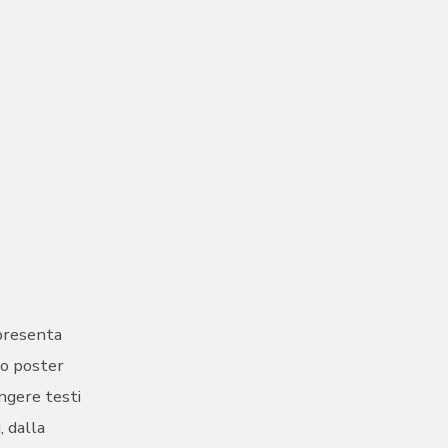
 presenta
uo poster
ungere testi
, dalla